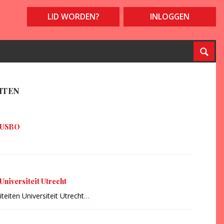
LID WORDEN?
INLOGGEN
ITEN
n USBO
 Universiteit Utrecht
teiten Universiteit Utrecht
…