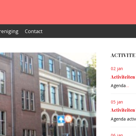
reniging
Contact
ACTIVITE
02 jan
Activiteite
Agenda
…
05 jan
Activiteiten
Agenda activi
06 jan