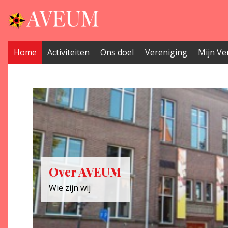
Home
Activiteiten
Ons doel
Vereniging
Mijn Ve
Ons doel
Over AVEUM
Voorjaarsbijeenkomst 2023
Samen staan we sterk
Wie zijn wij