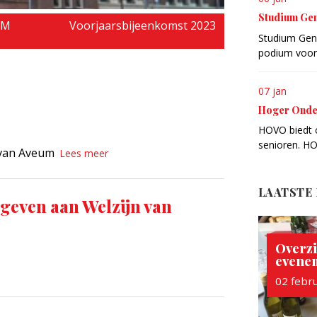
Studium Gen
UM
Voorjaarsbijeenkomst 2023
Studium Gene
podium voor 
07 jan
Hoger Onde
HOVO biedt c
senioren. HO
 van Aveum
Lees meer
LAATSTE
geven aan Welzijn van
Overzi
evene
02 febr